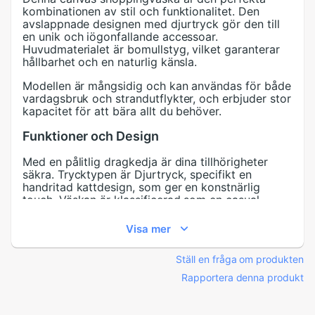
kombinationen av stil och funktionalitet. Den
avslappnade designen med djurtryck gör den till
en unik och iögonfallande accessoar.
Huvudmaterialet är bomullstyg, vilket garanterar
hållbarhet och en naturlig känsla.
Modellen är mångsidig och kan användas för både
vardagsbruk och strandutflykter, och erbjuder stor
kapacitet för att bära allt du behöver.
Funktioner och Design
Med en pålitlig dragkedja är dina tillhörigheter
säkra. Trycktypen är Djurtryck, specifikt en
handritad kattdesign, som ger en konstnärlig
touch. Väskan är klassificerad som en casual
modell, lämplig för olika tillfällen.
Visa mer
Kompositionsmaterialet är canvas, och
huvudmaterialet är bomullstyg, vilket gör den till
Ställ en fråga om produkten
ett lätt och robust alternativ. Designad specifikt
för kvinnor, kombinerar denna väska praktisk
Rapportera denna produkt
användning med ett modernt utseende.
Specifikation: