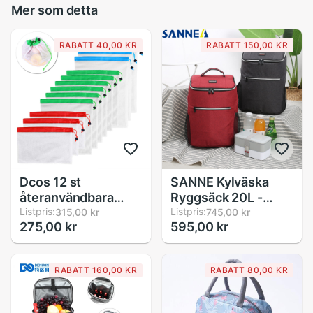
Mer som detta
Ursprung:
Cn (ursprung)
Stil:
Tillfällig
RABATT 40,00 KR
RABATT 150,00 KR
Mönstertyp:
Djuravtryck
Modellnummer:
Shoppingkassar tum
Materialkomposition:
Duk
Huvudmaterial:
Bomullstyg
Objekttyp:
Shoppingkassar
Kön:
Kvinnor
Stängningstyp:
Dragkedja
Vanliga frågor:
Dcos 12 st
SANNE Kylväska
Vilket material är denna shoppingväska
återanvändbara
Ryggsäck 20L -
gjord av?
nätprodukter påsar
Listpris:
Vattentät, Isolerad
Listpris:
315,00 kr
745,00 kr
Väskan är gjord av slitstarkt bomullstyg med
275,00 kr
595,00 kr
tvättbara
för Mat och Dryck
canvas-komposition. Detta säkerställer att den är
miljövänliga påsar
lätt och robust för daglig användning.
för matinköp
RABATT 160,00 KR
RABATT 80,00 KR
förvaring frukt
Vilken typ av tryck har denna väska?
grönsaksleksaker
Väskan har ett djurtryck, specifikt en handritad