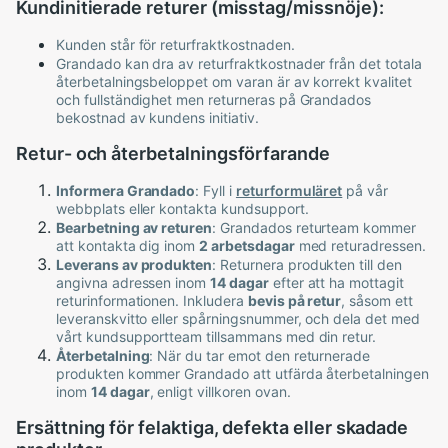
Kundinitierade returer (misstag/missnöje):
Kunden står för returfraktkostnaden.
Grandado
kan dra av returfraktkostnader från det totala
återbetalningsbeloppet om varan är av korrekt kvalitet
och fullständighet men returneras på
Grandado
s
bekostnad av kundens initiativ.
Retur- och återbetalningsförfarande
Informera
Grandado
: Fyll i
returformuläret
på vår
webbplats eller kontakta kundsupport.
Bearbetning av returen
:
Grandado
s returteam kommer
att kontakta dig inom
2 arbetsdagar
med returadressen.
Leverans av produkten
: Returnera produkten till den
angivna adressen inom
14 dagar
efter att ha mottagit
returinformationen. Inkludera
bevis på retur
, såsom ett
leveranskvitto eller spårningsnummer, och dela det med
vårt kundsupportteam tillsammans med din retur.
Återbetalning
: När du tar emot den returnerade
produkten kommer
Grandado
att utfärda återbetalningen
inom
14 dagar
, enligt villkoren ovan.
Ersättning för felaktiga, defekta eller skadade