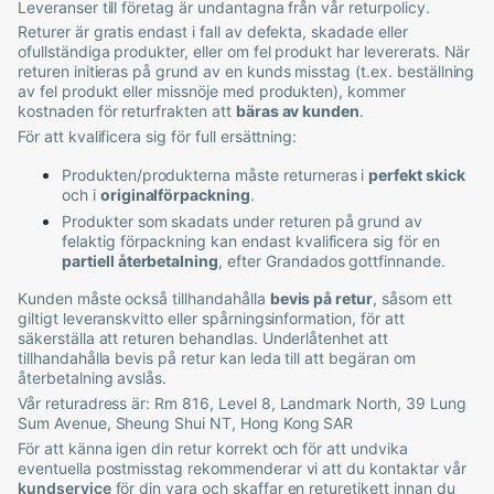
Leveranser till företag är undantagna från vår returpolicy.
Returer är gratis endast i fall av defekta, skadade eller
ofullständiga produkter, eller om fel produkt har levererats. När
returen initieras på grund av en kunds misstag (t.ex. beställning
av fel produkt eller missnöje med produkten), kommer
kostnaden för returfrakten att
bäras av kunden
.
För att kvalificera sig för full ersättning:
Produkten/produkterna måste returneras i
perfekt skick
och i
originalförpackning
.
Produkter som skadats under returen på grund av
felaktig förpackning kan endast kvalificera sig för en
partiell återbetalning
, efter
Grandado
s gottfinnande.
Kunden måste också tillhandahålla
bevis på retur
, såsom ett
giltigt leveranskvitto eller spårningsinformation, för att
säkerställa att returen behandlas. Underlåtenhet att
tillhandahålla bevis på retur kan leda till att begäran om
återbetalning avslås.
Vår returadress är:
Rm 816, Level 8, Landmark North, 39 Lung
Sum Avenue, Sheung Shui NT, Hong Kong SAR
För att känna igen din retur korrekt och för att undvika
eventuella postmisstag rekommenderar vi att du kontaktar vår
kundservice
för din vara och skaffar en returetikett innan du