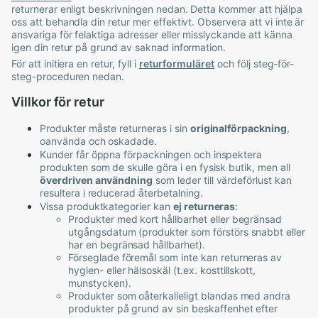
returnerar enligt beskrivningen nedan. Detta kommer att hjälpa
oss att behandla din retur mer effektivt. Observera att vi inte är
ansvariga för felaktiga adresser eller misslyckande att känna
igen din retur på grund av saknad information.
För att initiera en retur, fyll i
returformuläret
och följ steg-för-
steg-proceduren nedan.
Villkor för retur
Produkter måste returneras i sin
originalförpackning
,
oanvända och oskadade.
Kunder får öppna förpackningen och inspektera
produkten som de skulle göra i en fysisk butik, men all
överdriven användning
som leder till värdeförlust kan
resultera i reducerad återbetalning.
Vissa produktkategorier kan
ej returneras
:
Produkter med kort hållbarhet eller begränsad
utgångsdatum (produkter som förstörs snabbt eller
har en begränsad hållbarhet).
Förseglade föremål som inte kan returneras av
hygien- eller hälsoskäl (t.ex. kosttillskott,
munstycken).
Produkter som oåterkalleligt blandas med andra
produkter på grund av sin beskaffenhet efter