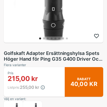
Golfskaft Adapter Ersättningshylsa Spets
Höger Hand för Ping G35 G400 Driver Och
Kölla
Flera varianter
Pris
215,00 kr
RABATT
40,00 KR
255,00 kr
Listpris:
Välj en variant: