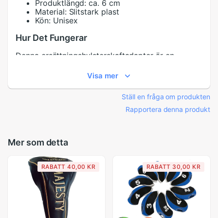
Produktlängd: ca. 6 cm
Material: Slitstark plast
Kön: Unisex
Hur Det Fungerar
Denna ersättningshylsterskaftadapter är en
nyckelkomponent för underhåll och anpassning av
golfklubbor. Den ansluts till klubbskaftet, vilket
Visa mer
möjliggör fästning vid klubbhuvudet, och
säkerställer att din utrustning alltid är i optimalt
Ställ en fråga om produkten
skick för spelet.
Rapportera denna produkt
Fungerar som en golfskaftkoppling
Tillåter byte av golfklubbskaftshylsor
Idealisk för reparationer eller uppgraderingar
Mer som detta
av utrustning
Specifikation:
RABATT 40,00 KR
RABATT 30,00 KR
Kompatibla Modeller:
Ping G35 G400 Driver
och Kölla
Material:
Plast
Handighet:
Höger Hand
Produktlängd:
Ca. 6 cm