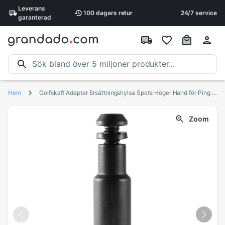
Leverans
100 dagars
retur
24/7 service
garanterad
Hem
Golfskaft Adapter Ersättningshylsa Spets Höger Hand för Ping G35 G400 Driver Och Kölla
Zoom