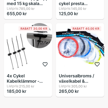
med 15 kg skala
cykel presta
bärbar fiskgripare
Listpris:
ventilkåpor täckt
Listpris:
785,00 kr
145,00 kr
655,00 kr
125,00 kr
med mjukt
skydd dammtät
gummihandtag
cykel presta
ventillock för
RABATT 30,00 KR
RABATT 40,00 KR
slanglös ventil
4x Cykel
Universalbroms /
Kabelklämmor -
växelkabel &
Självhäftande Bas
Listpris:
husgruppssatser för
Listpris:
215,00 kr
305,00 kr
185,00 kr
265,00 kr
för Broms/Växel -
mtb cykel
Organisatör för
vägcykelväxelspärrväxl
Cykel/Motorcykel
/ bromsatser
trådrörslang