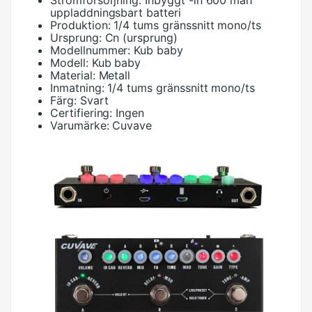
Strömförsörjning:
Inbyggt -in 600 mah
uppladdningsbart batteri
Produktion:
1/4 tums gränssnitt mono/ts
Ursprung:
Cn (ursprung)
Modellnummer:
Kub baby
Modell:
Kub baby
Material:
Metall
Inmatning:
1/4 tums gränssnitt mono/ts
Färg:
Svart
Certifiering:
Ingen
Varumärke:
Cuvave