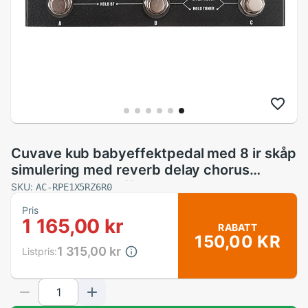
Cuvave kub babyeffektpedal med 8 ir skåp
simulering med reverb delay chorus
phaser tremolo effekt
SKU:
AC-RPE1X5RZ6R0
Pris
1 165,00 kr
RABATT
150,00 KR
1 315,00 kr
Listpris: