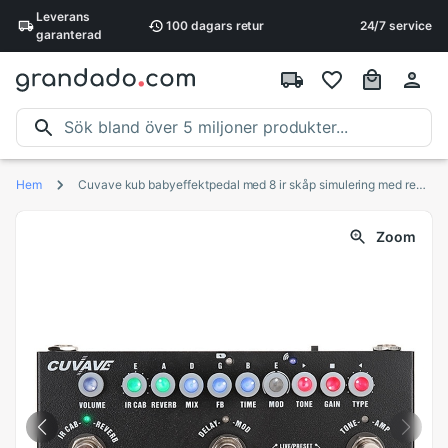
Leverans
100 dagars
retur
24/7 service
garanterad
Hem
Cuvave kub babyeffektpedal med 8 ir skåp simulering med reverb delay chorus phaser tremolo effekt
Zoom