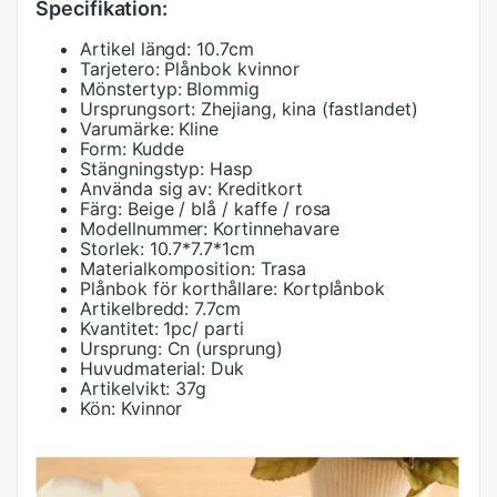
Specifikation:
Artikel längd:
10.7cm
Tarjetero:
Plånbok kvinnor
Mönstertyp:
Blommig
Ursprungsort:
Zhejiang, kina (fastlandet)
Varumärke:
Kline
Form:
Kudde
Stängningstyp:
Hasp
Använda sig av:
Kreditkort
Färg:
Beige / blå / kaffe / rosa
Modellnummer:
Kortinnehavare
Storlek:
10.7*7.7*1cm
Materialkomposition:
Trasa
Plånbok för korthållare:
Kortplånbok
Artikelbredd:
7.7cm
Kvantitet:
1pc/ parti
Ursprung:
Cn (ursprung)
Huvudmaterial:
Duk
Artikelvikt:
37g
Kön:
Kvinnor