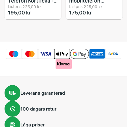
Telefon Kortficka -
mobiltelefon
Stretch Lycra Kort
Listpris:
plånbok kredit-id-
Listpris:
225,00 kr
225,00 kr
195,00 kr
175,00 kr
Plånbok Fodral
korthållare
Sleeve för
självhäftande ficka
Kreditkort
klistermärke lycra
ficka korthållare
universellt
mobiltelefontillbehör
Leverans
garanterad
100 dagars
retur
Låga
priser