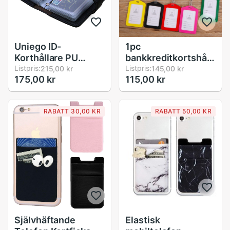
Uniego ID-
1pc
Korthållare PU
bankkreditkortshållare
Läder - Unisex -
Listpris:
buss-id-hållare
Listpris:
215,00 kr
145,00 kr
175,00 kr
115,00 kr
Hasp-stängning -
identitetsbricka
10.3x7.5cm
skyddsskal med
utdragbar rulle
RABATT 30,00 KR
RABATT 50,00 KR
kontorsmaterial
röd/gul/blå
Självhäftande
Elastisk