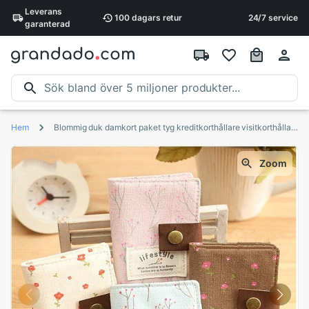
Leverans
100 dagars
retur
24/7 service
garanterad
Hem
Blommig duk damkort paket tyg kreditkorthållare visitkorthållare damkorthållare väska
Zoom