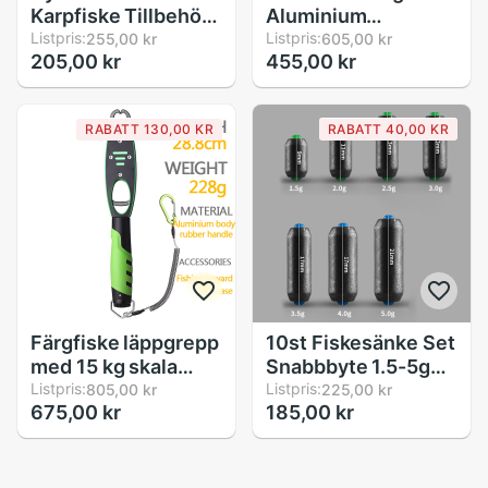
Karpfiske Tillbehör -
Aluminium
Matt Svart Quick
Listpris:
Fisketång - 20cm -
Listpris:
255,00 kr
605,00 kr
205,00 kr
455,00 kr
Swivel Snap
med Fodral och
Snöre
RABATT 130,00 KR
RABATT 40,00 KR
Färgfiske läppgrepp
10st Fiskesänke Set
med 15 kg skala
Snabbbyte 1.5-5g
bärbar fiskgripare
Listpris:
Viktlod
Listpris:
805,00 kr
225,00 kr
675,00 kr
185,00 kr
med mjukt
Fiskeutrustning
gummihandtag