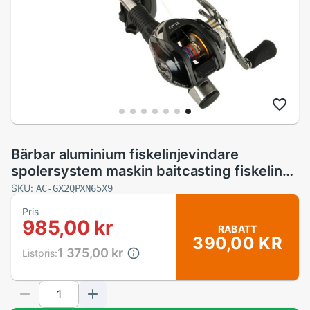
Bärbar aluminium fiskelinjevindare
spolersystem maskin baitcasting fiskelina
upprullare spole spole spole station
SKU:
AC-GX2QPXN65X9
Pris
985,00 kr
RABATT
390,00 KR
1 375,00 kr
Listpris: