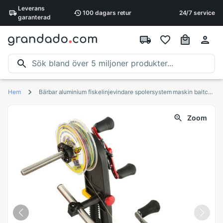
Leverans
100 dagars
retur
24/7 service
garanterad
Hem
Bärbar aluminium fiskelinjevindare spolersystem maskin baitcasting fiskelina upprullare spole spole spole station
Zoom