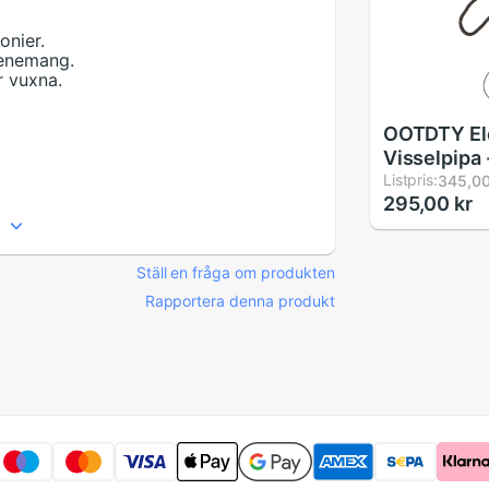
onier.
venemang.
r vuxna.
OOTDTY El
Visselpipa 
Handhållen
Listpris:
345,00
295,00 kr
med Snodd 
Basket
Ställ en fråga om produkten
Rapportera denna produkt
xna?