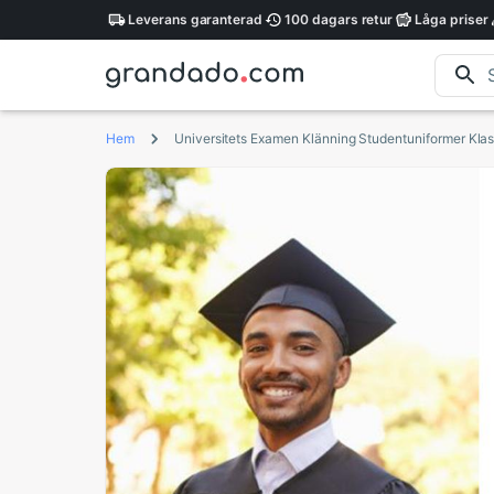
Leverans
garanterad
100 dagars
retur
Låga
priser
Hem