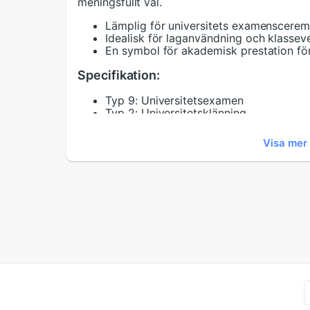
meningsfullt val.
Lämplig för universitets examenscerem
Idealisk för laganvändning och klasse
En symbol för akademisk prestation fö
Specifikation:
Typ 9:
Universitetsexamen
Typ 2:
Universitetsklänning
Typ 7:
Laguppsättning
Typ 8:
Examen klänning vuxen
Visa mer
Typ 1:
Klask
Typ 5:
Universitetsklänningar
Typ 0:
Universitetsklänning
Typ 4:
Examensregalier
Typ 3:
Universitetsexamen klänning
Typ 6:
Akademisk klänning
Material:
---
Vanliga frågor:
Är detta examensset lämpligt för vu