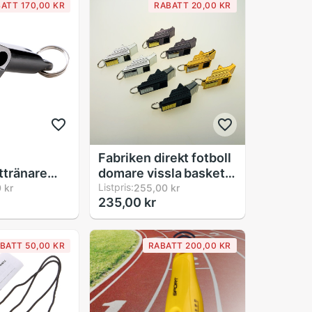
ATT 170,00 KR
RABATT 20,00 KR
Fabriken direkt fotboll
ttränare
domare vissla basket
cial
volleyboll visselpipa
Listpris:
 kr
255,00 kr
235,00 kr
vattentät
sport visselpipa 8
ning tre-
färger
gsvisselpipa
BATT 50,00 KR
RABATT 200,00 KR