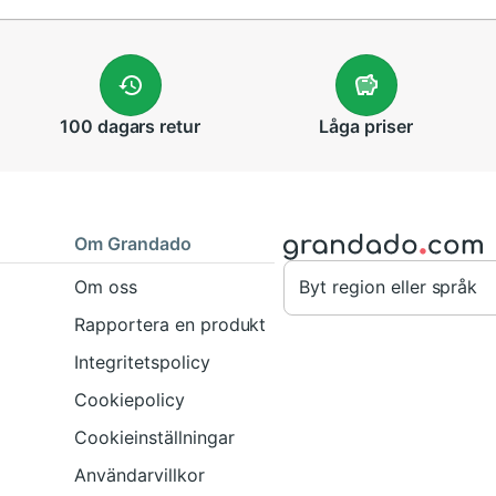
r specifikt utformat för vuxna och
a ceremonier.
matchande examenhatt, vilket ger
100 dagars
retur
Låga
priser
ganvändning?
vilket gör det möjligt för studenter
hetligt vid akademiska evenemang.
Om Grandado
ing och hatt gjord av?
Om oss
Byt region eller språk
n det är utformat för formell
Rapportera en produkt
ntrollera säljarens information för
Integritetspolicy
Cookiepolicy
Cookieinställningar
Användarvillkor