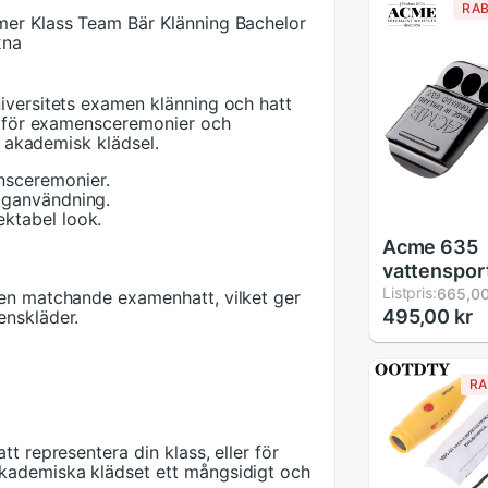
RAB
mer Klass Team Bär Klänning Bachelor
xna
iversitets examen klänning och hatt
kt för examensceremonier och
l akademisk klädsel.
nsceremonier.
laganvändning.
ektabel look.
Acme 635
vattenspor
domare spe
Listpris:
665,00
 en matchande examenhatt, vilket ger
495,00 kr
enskläder.
visselpipa 
sportutrust
håls tränin
RA
med snodd
t representera din klass, eller för
kademiska klädset ett mångsidigt och