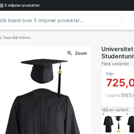
5 miljoner
produkter
Universitets Examen Klänning Studentuniformer Klass Team Bär Klänning Bachelor Rock + Hatt Set Akademisk Klänning för Vuxna
Universite
Zoom
Studentuni
Bachelor R
Flera varianter
för Vuxna
från
725,0
995,
Listpris:
Välj en variant: