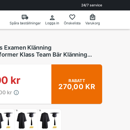
24/7 service
Spåra beställningar
Önskelista
Varukorg
Logga in
ts Examen Klänning
former Klass Team Bär Klänning
ock + Hatt Set Akademisk Klänning
0 kr
RABATT
270,00 KR
00 kr