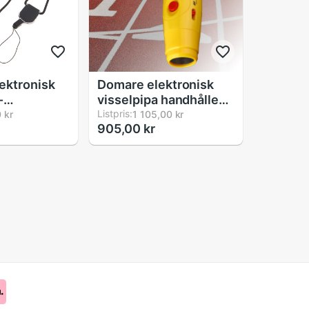
ektronisk
Domare elektronisk
-
visselpipa handhållen
 3 Toner
utomhus räddning
Listpris:
 kr
1 105,00 kr
905,00 kr
för Sport
basket fotboll
volleyboll sport
elektronisk visselpipa