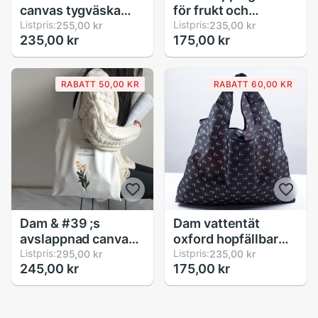
canvas tygväska
för frukt och
bomullstyg axel
Listpris:
grönsaker
Listpris:
255,00 kr
235,00 kr
235,00 kr
175,00 kr
shopper väskor för
fashionabel vikbar
kvinnor eco vikbara
tygpåse i nät
återanvändbara
bekväm
RABATT 50,00 KR
RABATT 60,00 KR
shoppingkassar
återanvändbara
livsmedelsbutiker
shoppingväskor
med dragsko i
polyester
Dam & #39 ;s
Dam vattentät
avslappnad canvas
oxford hopfällbar
axelväska blommor
Listpris:
eko shoppingväska
Listpris:
295,00 kr
235,00 kr
245,00 kr
175,00 kr
utskrift
väska bärbar
shoppingväska
återanvändbar
bomullstyg dam
matförvaringsväska
handväska eko
stor storlek