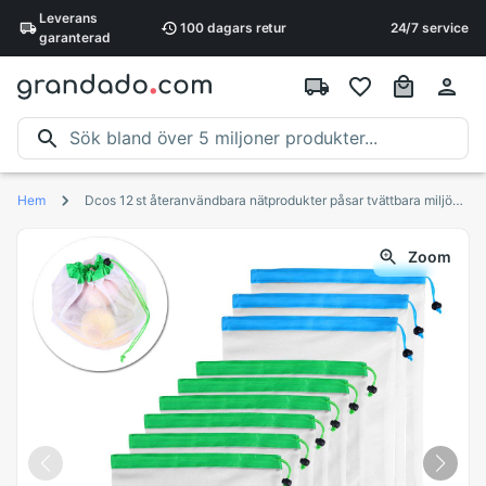
Leverans
100 dagars
retur
24/7 service
garanterad
Hem
Dcos 12 st återanvändbara nätprodukter påsar tvättbara miljövänliga påsar för matinköp förvaring frukt grönsaksleksaker
Zoom