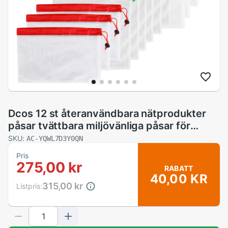
Dcos 12 st återanvändbara nätprodukter
påsar tvättbara miljövänliga påsar för
matinköp förvaring frukt grönsaksleksaker
SKU:
AC-YQWL7D3Y0QN
Pris
275,00 kr
RABATT
40,00 KR
315,00 kr
Listpris: