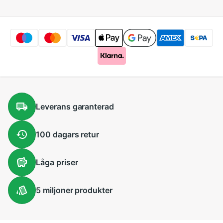
återanvändbar stor
återvinningsväska
väska
shoppingväskor
Leverans
garanterad
100 dagars
retur
Låga
priser
5 miljoner
produkter